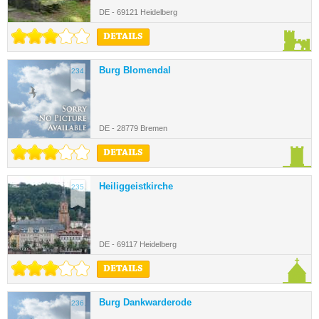
DE - 69121 Heidelberg
DETAILS
Burg Blomendal
234.
DE - 28779 Bremen
DETAILS
Heiliggeistkirche
235.
DE - 69117 Heidelberg
DETAILS
Burg Dankwarderode
236.