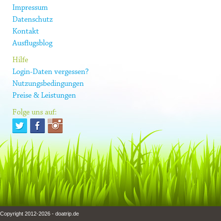
Impressum
Datenschutz
Kontakt
Ausflugsblog
Hilfe
Login-Daten vergessen?
Nutzungsbedingungen
Preise & Leistungen
Folge uns auf:
Copyright 2012-2026 - doatrip.de