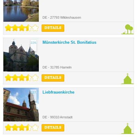
DE - 27793 Wildeshausen
DETAILS
Münsterkirche St. Bonifatius
226.
DE - 31785 Hameln
DETAILS
Liebfrauenkirche
227.
DE - 99310 Arnstadt
DETAILS