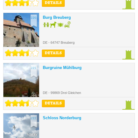
DETAILS
Burg Breuberg
220.
DE - 64747 Breuberg
DETAILS
Burgruine Mühlburg
221.
DE - 99869 Drei Gleichen
DETAILS
Schloss Norderburg
222.