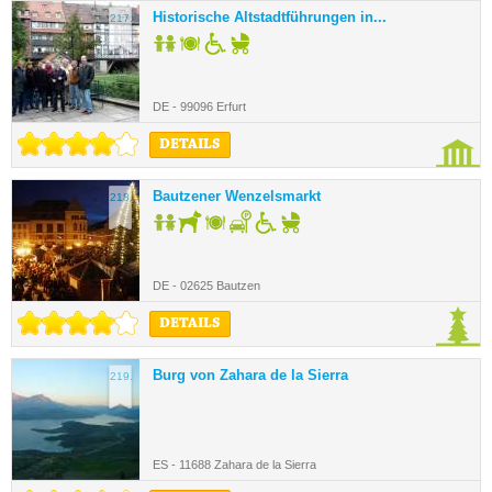
Historische Altstadtführungen in...
217.
DE - 99096 Erfurt
DETAILS
Bautzener Wenzelsmarkt
218.
DE - 02625 Bautzen
DETAILS
Burg von Zahara de la Sierra
219.
ES - 11688 Zahara de la Sierra