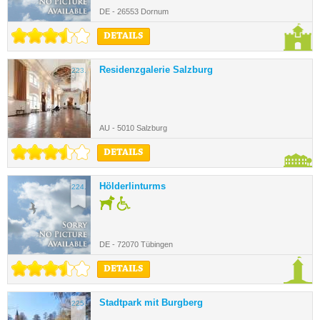
DE - 26553 Dornum
DETAILS
Residenzgalerie Salzburg
223.
AU - 5010 Salzburg
DETAILS
Hölderlinturms
224.
DE - 72070 Tübingen
DETAILS
Stadtpark mit Burgberg
225.