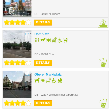
DE - 90403 Nürnberg
DETAILS
Domplatz
215.
DE - 99084 Erfurt
DETAILS
Oberer Marktplatz
216.
DE - 92637 Weiden in der Oberpfalz
DETAILS