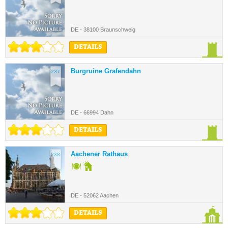
DE - 38100 Braunschweig
DETAILS
Burgruine Grafendahn
237.
DE - 66994 Dahn
DETAILS
Aachener Rathaus
238.
DE - 52062 Aachen
DETAILS