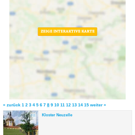
ZEIGE INTERAKTIVE KARTE
« zurück
1
2
3
4
5
6
7
8
9
10
11
12
13
14
15
weiter »
Kloster Neuzelle
211.