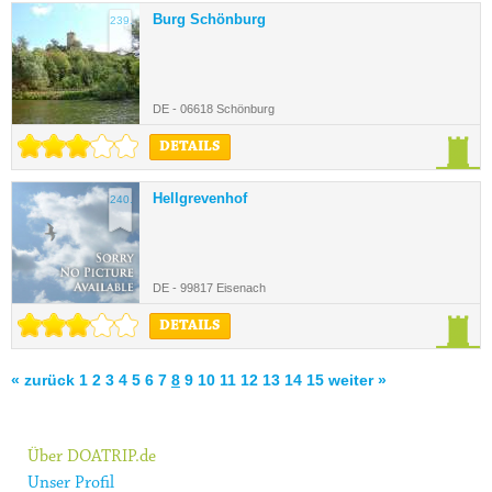
Burg Schönburg
239.
DE - 06618 Schönburg
DETAILS
Hellgrevenhof
240.
DE - 99817 Eisenach
DETAILS
« zurück
1
2
3
4
5
6
7
8
9
10
11
12
13
14
15
weiter »
Über DOATRIP.de
Unser Profil