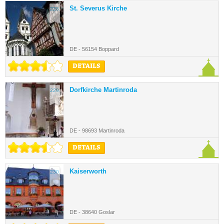
St. Severus Kirche
228.
DE - 56154 Boppard
DETAILS
Dorfkirche Martinroda
229.
DE - 98693 Martinroda
DETAILS
Kaiserworth
230.
DE - 38640 Goslar