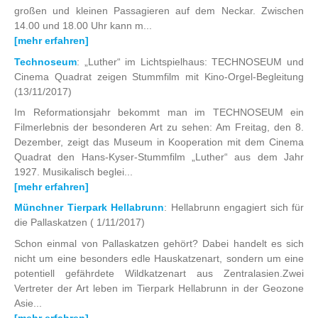
großen und kleinen Passagieren auf dem Neckar. Zwischen
14.00 und 18.00 Uhr kann m...
[mehr erfahren]
Technoseum
: „Luther“ im Lichtspielhaus: TECHNOSEUM und
Cinema Quadrat zeigen Stummfilm mit Kino-Orgel-Begleitung
(13/11/2017)
Im Reformationsjahr bekommt man im TECHNOSEUM ein
Filmerlebnis der besonderen Art zu sehen: Am Freitag, den 8.
Dezember, zeigt das Museum in Kooperation mit dem Cinema
Quadrat den Hans-Kyser-Stummfilm „Luther“ aus dem Jahr
1927. Musikalisch beglei...
[mehr erfahren]
Münchner Tierpark Hellabrunn
: Hellabrunn engagiert sich für
die Pallaskatzen
( 1/11/2017)
Schon einmal von Pallaskatzen gehört? Dabei handelt es sich
nicht um eine besonders edle Hauskatzenart, sondern um eine
potentiell gefährdete Wildkatzenart aus Zentralasien.Zwei
Vertreter der Art leben im Tierpark Hellabrunn in der Geozone
Asie...
[mehr erfahren]