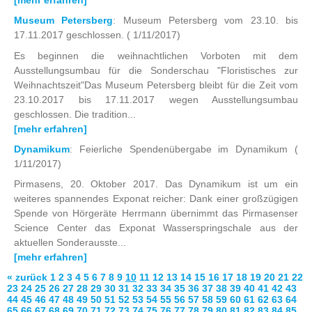
Museum Petersberg
: Museum Petersberg vom 23.10. bis
17.11.2017 geschlossen.
( 1/11/2017)
Es beginnen die weihnachtlichen Vorboten mit dem
Ausstellungsumbau für die Sonderschau "Floristisches zur
Weihnachtszeit"Das Museum Petersberg bleibt für die Zeit vom
23.10.2017 bis 17.11.2017 wegen Ausstellungsumbau
geschlossen. Die tradition...
[mehr erfahren]
Dynamikum
: Feierliche Spendenübergabe im Dynamikum
(
1/11/2017)
Pirmasens, 20. Oktober 2017. Das Dynamikum ist um ein
weiteres spannendes Exponat reicher: Dank einer großzügigen
Spende von Hörgeräte Herrmann übernimmt das Pirmasenser
Science Center das Exponat Wasser­springschale aus der
aktuellen Sonderausste...
[mehr erfahren]
« zurück
1
2
3
4
5
6
7
8
9
10
11
12
13
14
15
16
17
18
19
20
21
22
23
24
25
26
27
28
29
30
31
32
33
34
35
36
37
38
39
40
41
42
43
44
45
46
47
48
49
50
51
52
53
54
55
56
57
58
59
60
61
62
63
64
65
66
67
68
69
70
71
72
73
74
75
76
77
78
79
80
81
82
83
84
85