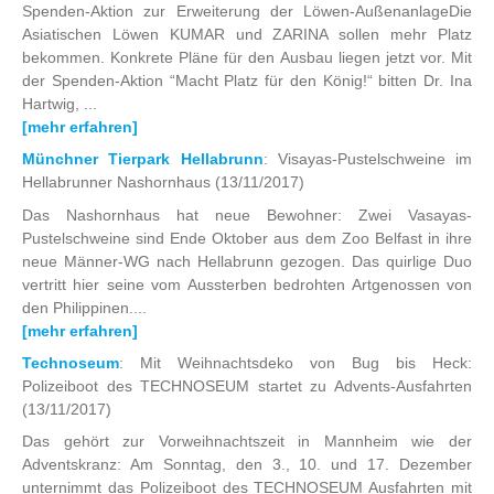
Spenden-Aktion zur Erweiterung der Löwen-AußenanlageDie
Asiatischen Löwen KUMAR und ZARINA sollen mehr Platz
bekommen. Konkrete Pläne für den Ausbau liegen jetzt vor. Mit
der Spenden-Aktion “Macht Platz für den König!“ bitten Dr. Ina
Hartwig, ...
[mehr erfahren]
Münchner Tierpark Hellabrunn
: Visayas-Pustelschweine im
Hellabrunner Nashornhaus
(13/11/2017)
Das Nashornhaus hat neue Bewohner: Zwei Vasayas-
Pustelschweine sind Ende Oktober aus dem Zoo Belfast in ihre
neue Männer-WG nach Hellabrunn gezogen. Das quirlige Duo
vertritt hier seine vom Aussterben bedrohten Artgenossen von
den Philippinen....
[mehr erfahren]
Technoseum
: Mit Weihnachtsdeko von Bug bis Heck:
Polizeiboot des TECHNOSEUM startet zu Advents-Ausfahrten
(13/11/2017)
Das gehört zur Vorweihnachtszeit in Mannheim wie der
Adventskranz: Am Sonntag, den 3., 10. und 17. Dezember
unternimmt das Polizeiboot des TECHNOSEUM Ausfahrten mit