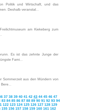
n Politik und Wirtschaft, und das
n. Deshalb veranstal...
ns Freilichtmuseum am Kiekeberg zum
..
runn. Es ist das zehnte Junge der
üngste Fami...
 zur Sommerzeit aus den Mündern von
 Bere...
36
37
38
39
40
41
42
43
44
45
46
47
2
83
84
85
86
87
88
89
90
91
92
93
94
1
122
123
124
125
126
127
128
129
4
155
156
157
158
159
160
161
162