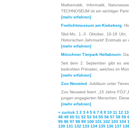
Mathematik, Informatik, Naturwis
TECHNOSEUM ist ein wichtiger Partn
[mehr erfahren]
Freilichtmuseum am Kiekeberg
: H
Sbd-Mo, 1.-3. Oktober, 10-18 Uhr, 
Historischen Jahrmarkt! Erstmals an 
[mehr erfahren]
Münchner Tierpark Hellabrunn
: G
Seit dem 2. September gibt es wi
bedrohten Primaten, welches im Mün
[mehr erfahren]
Zoo Neuwied
: Jubiläum unter Tiere
Zoo Neuwied feiert „15 Jahre FÖJ“„
jungen engagierten Menschen. Diese m
[mehr erfahren]
« zurück
1
2
3
4
5
6
7
8
9
10
11
12
13
48
49
50
51
52
53
54
55
56
57
58
59
95
96
97
98
99
100
101
102
103
104
130
131
132
133
134
135
136
137
13