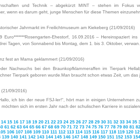
senschaften und Technik – abgekürzt MINT – stehen im Fokus vo
er, wenn es darum geht, junge Menschen für diese Themen einzunehme
istorischer Jahrmarkt im Freilichtmuseum am Kiekeberg
(21/09/2016)
9 Euro*******Rosengarten-Ehestorf, 16.09.2016 – Hereinspaziert i
drei Tagen, von Sonnabend bis Montag, dem 1. bis 3. Oktober, verwan.
anz fest an Mama geklammert
(21/09/2016)
eder Nachwuchs bei den Braunkopfklammeraffen im Tierpark Hellab
chner Tierpark geboren wurde.Man braucht schon etwas Zeit, um das j
n
(21/09/2016)
Hallo, ich bin der neue FSJ-ler!“, hört man in einigen Unternehmen
öchten sich im ersten Jahr nach der schulischen Karriere in sozialen
14
15
16
17
18
19
20
21
22
23
24
25
26
27
28
29
30
31
32
33
34
35
60
61
62
63
64
65
66
67
68
69
70
71
72
73
74
75
76
77
78
79
80
81
8
105
106
107
108
109
110
111
112
113
114
115
116
117
118
119
120
12
8
139
140
141
142
143
144
145
146
147
148
149
150
151
152
153
15