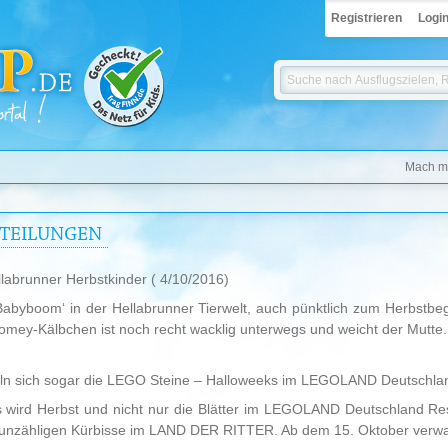
Registrieren
Logi
Mach mi
TTEILUNGEN
llabrunner Herbstkinder
( 4/10/2016)
 ‚Babyboom‘ in der Hellabrunner Tierwelt, auch pünktlich zum Herbst
omey-Kälbchen ist noch recht wacklig unterwegs und weicht der Mutte.
eln sich sogar die LEGO Steine – Halloweeks im LEGOLAND Deutschla
wird Herbst und nicht nur die Blätter im LEGOLAND Deutschland Res
unzähligen Kürbisse im LAND DER RITTER. Ab dem 15. Oktober verwand