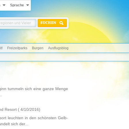
n
Sprache
SUCHEN
t!
Freizeitparks
Burgen
Ausflugsblog
beginn tummeln sich eine ganze Menge
..
nd Resort
( 4/10/2016)
ort leuchten in den schönsten Gelb-
elt sich der...