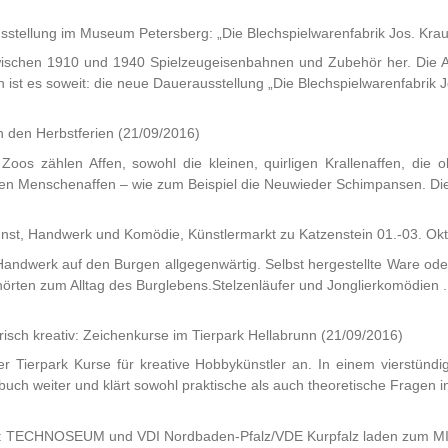
sstellung im Museum Petersberg: „Die Blechspielwarenfabrik Jos. Kra
zwischen 1910 und 1940 Spielzeugeisenbahnen und Zubehör her. Die A
st es soweit: die neue Dauerausstellung „Die Blechspielwarenfabrik J
 in den Herbstferien
(21/09/2016)
 Zoos zählen Affen, sowohl die kleinen, quirligen Krallenaffen, die
ßen Menschenaffen – wie zum Beispiel die Neuwieder Schimpansen. Die
ft Kunst, Handwerk und Komödie, Künstlermarkt zu Katzenstein 01.-03. Ok
 Handwerk auf den Burgen allgegenwärtig. Selbst hergestellte Ware ode
örten zum Alltag des Burglebens.Stelzenläufer und Jonglierkomödien .
erisch kreativ: Zeichenkurse im Tierpark Hellabrunn
(21/09/2016)
r Tierpark Kurse für kreative Hobbykünstler an. In einem vierstündige
h weiter und klärt sowohl praktische als auch theoretische Fragen in
itz: TECHNOSEUM und VDI Nordbaden-Pfalz/VDE Kurpfalz laden zum M