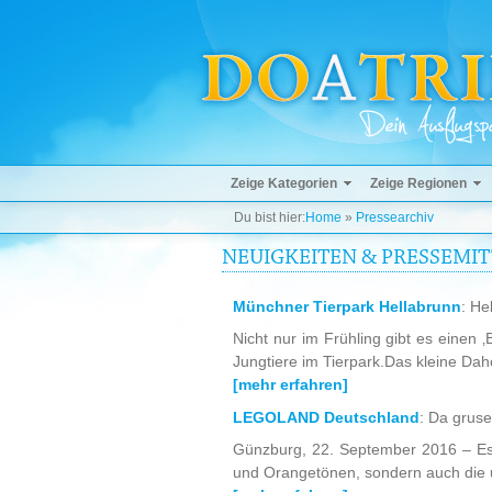
Zeige Kategorien
Zeige Regionen
Du bist hier:
Home
»
Pressearchiv
NEUIGKEITEN & PRESSEMI
Münchner Tierpark Hellabrunn
: He
Nicht nur im Frühling gibt es einen
Jungtiere im Tierpark.Das kleine Dah
[mehr erfahren]
LEGOLAND Deutschland
: Da grus
Günzburg, 22. September 2016 – Es 
und Orangetönen, sondern auch die 