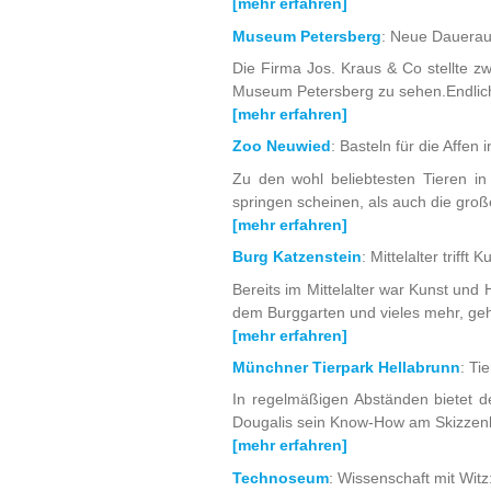
[mehr erfahren]
Museum Petersberg
: Neue Dauerau
Die Firma Jos. Kraus & Co stellte 
Museum Petersberg zu sehen.Endlich i
[mehr erfahren]
Zoo Neuwied
: Basteln für die Affen
Zu den wohl beliebtesten Tieren in
springen scheinen, als auch die gro
[mehr erfahren]
Burg Katzenstein
: Mittelalter trif
Bereits im Mittelalter war Kunst und
dem Burggarten und vieles mehr, geh
[mehr erfahren]
Münchner Tierpark Hellabrunn
: Ti
In regelmäßigen Abständen bietet de
Dougalis sein Know-How am Skizzenbuc
[mehr erfahren]
Technoseum
: Wissenschaft mit W