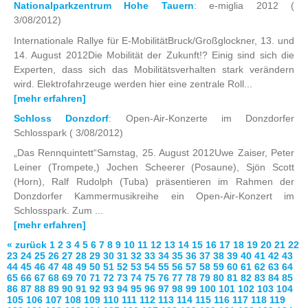
Nationalparkzentrum Hohe Tauern
: e-miglia 2012
(
3/08/2012)
Internationale Rallye für E-MobilitätBruck/Großglockner, 13. und
14. August 2012Die Mobilität der Zukunft!? Einig sind sich die
Experten, dass sich das Mobilitätsverhalten stark verändern
wird. Elektrofahrzeuge werden hier eine zentrale Roll...
[mehr erfahren]
Schloss Donzdorf
: Open-Air-Konzerte im Donzdorfer
Schlosspark
( 3/08/2012)
„Das Rennquintett“Samstag, 25. August 2012Uwe Zaiser, Peter
Leiner (Trompete,) Jochen Scheerer (Posaune), Sjön Scott
(Horn), Ralf Rudolph (Tuba) präsentieren im Rahmen der
Donzdorfer Kammermusikreihe ein Open-Air-Konzert im
Schlosspark. Zum ...
[mehr erfahren]
« zurück
1
2
3
4
5
6
7
8
9
10
11
12
13
14
15
16
17
18
19
20
21
22
23
24
25
26
27
28
29
30
31
32
33
34
35
36
37
38
39
40
41
42
43
44
45
46
47
48
49
50
51
52
53
54
55
56
57
58
59
60
61
62
63
64
65
66
67
68
69
70
71
72
73
74
75
76
77
78
79
80
81
82
83
84
85
86
87
88
89
90
91
92
93
94
95
96
97
98
99
100
101
102
103
104
105
106
107
108
109
110
111
112
113
114
115
116
117
118
119