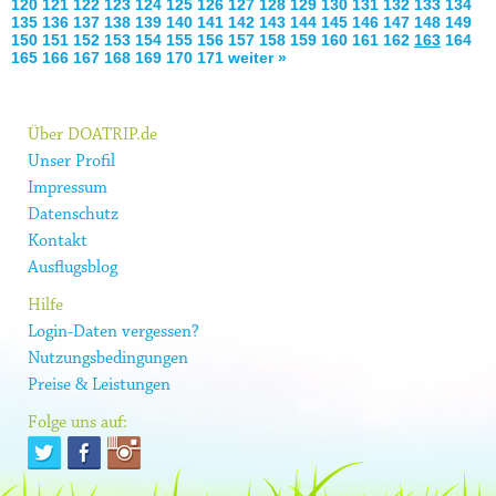
120
121
122
123
124
125
126
127
128
129
130
131
132
133
134
135
136
137
138
139
140
141
142
143
144
145
146
147
148
149
150
151
152
153
154
155
156
157
158
159
160
161
162
163
164
165
166
167
168
169
170
171
weiter »
Über DOATRIP.de
Unser Profil
Impressum
Datenschutz
Kontakt
Ausflugsblog
Hilfe
Login-Daten vergessen?
Nutzungsbedingungen
Preise & Leistungen
Folge uns auf: