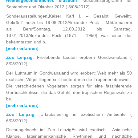
Heeresgeschichtliches Museum
: Museumsprogramm für
September und Oktober 2012
( 8/08/2012)
Sonderausstellungen„Kaiser Karl I. – Gesalbt, Geweiht,
Gekrönt“ noch bis 19.08.2012Alexander Pock – Militärmalerei
als BerufSonntag, 12.09.2012 bis Samstag,
13.01.2013Alexander Pock (1871 – 1950) war einer der
bekanntesten und b...
[mehr erfahren]
Zoo Leipzig
: Freilebende Exoten erobern Gondwanaland
(
8/08/2012)
Der Luftraum in Gondwanaland wird erobert: Weit mehr als 50
exotische Vögel fliegen seit heute durch die Tropenerlebniswelt.
Die verschiedenen Vogelarten sorgen für eine faszinierende
Geräuschkulisse, die das Gefühl, den tropischen Regenwald zu
be...
[mehr erfahren]
Zoo Leipzig
: Urlaubsfeeling in exotischem Ambiente
(
6/08/2012)
Dschungelnacht im Zoo LeipzigEs wird exotisch… Asiatische
Klänge, lateinamerikanische Rhythmen und nächtliche