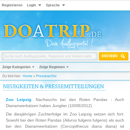
Registrieren
Login
Sprache
SUCHEN
Zeige Kategorien
Zeige Regionen
Du bist hier:
Home
»
Pressearchiv
NEUIGKEITEN & PRESSEMITTEILUNGEN
Zoo Leipzig
: Nachwuchs bei den Roten Pandas - Auch
Dianameerkatzen haben Jungtier
(10/08/2012)
Die diesjährigen Zuchterfolge im Zoo Leipzig setzen sich fort:
Sowohl bei den Roten Pandas (Ailurus fulgens fulgens) als auch
bei den Dianameerkatzen (Cercopithecus diana diana) ist