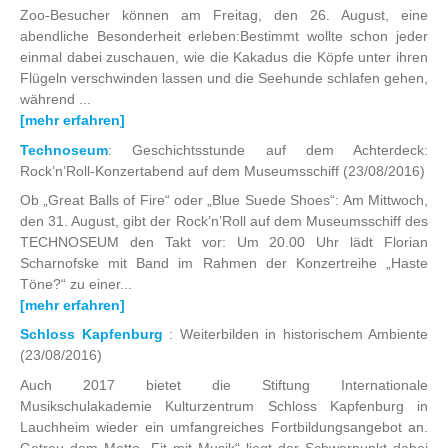
Zoo-Besucher können am Freitag, den 26. August, eine
abendliche Besonderheit erleben:Bestimmt wollte schon jeder
einmal dabei zuschauen, wie die Kakadus die Köpfe unter ihren
Flügeln verschwinden lassen und die Seehunde schlafen gehen,
während ...
[mehr erfahren]
Technoseum
: Geschichtsstunde auf dem Achterdeck:
Rock’n’Roll-Konzertabend auf dem Museumsschiff
(23/08/2016)
Ob „Great Balls of Fire“ oder „Blue Suede Shoes“: Am Mittwoch,
den 31. August, gibt der Rock’n’Roll auf dem Museumsschiff des
TECHNOSEUM den Takt vor: Um 20.00 Uhr lädt Florian
Scharnofske mit Band im Rahmen der Konzertreihe „Haste
Töne?“ zu einer...
[mehr erfahren]
Schloss Kapfenburg
: Weiterbilden in historischem Ambiente
(23/08/2016)
Auch 2017 bietet die Stiftung Internationale
Musikschulakademie Kulturzentrum Schloss Kapfenburg in
Lauchheim wieder ein umfangreiches Fortbildungsangebot an.
Getreu dem Motto „Fit mit Musik“ liegt der Schwerpunkt dabei