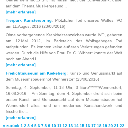
auf dem Thema Musikergesund...
[mehr erfahren]
Tierpark Kunsterspring
: Plötzlicher Tod unseres Wolfes IVO
am 11.August 2016
(23/08/2016)
Ohne vorhergehende Krankheitsanzeichen wurde IVO, geboren
am 12.Mai 2012, im Badeteich des Wolfsgeheges Tod
aufgefunden. Es konnten keine äußeren Verletzungen gefunden
werden. Durch die Hilfe von Frau Dr. G. Wibbert konnte der Wolf
noch am Abend i...
[mehr erfahren]
Freilichtmuseum am Kiekeberg
: Kunst- und Genussmarkt auf
dem Museumsbauernhof Wennerstorf
(23/08/2016)
Sonntag, 4. September, 11-18 Uhr, 3 Euro*******Wennerstorf,
16.08.2016 – Am Sonntag, dem 4. September dreht sich beim
ersten Kunst- und Genussmarkt auf dem Museumsbauernhof
Wennerstorf alles rund um modernes Kunsthandwerk und
frische Bio...
[mehr erfahren]
« zurück
1
2
3
4
5
6
7
8
9
10
11
12
13
14
15
16
17
18
19
20
21
22