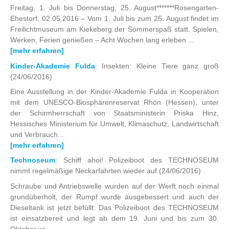
Freitag, 1. Juli bis Donnerstag, 25. August*******Rosengarten-
Ehestorf, 02.05.2016 – Vom 1. Juli bis zum 25. August findet im
Freilichtmuseum am Kiekeberg der Sommerspaß statt. Spielen,
Werken, Ferien genießen – Acht Wochen lang erleben ...
[mehr erfahren]
Kinder-Akademie Fulda
: Insekten: Kleine Tiere ganz groß
(24/06/2016)
Eine Ausstellung in der Kinder-Akademie Fulda in Kooperation
mit dem UNESCO-Biosphärenreservat Rhön (Hessen), unter
der Schirmherrschaft von Staatsministerin Priska Hinz,
Hessisches Ministerium für Umwelt, Klimaschutz, Landwirtschaft
und Verbrauch...
[mehr erfahren]
Technoseum
: Schiff ahoi! Polizeiboot des TECHNOSEUM
nimmt regelmäßige Neckarfahrten wieder auf
(24/06/2016)
Schraube und Antriebswelle wurden auf der Werft noch einmal
grundüberholt, der Rumpf wurde ausgebessert und auch der
Dieseltank ist jetzt befüllt: Das Polizeiboot des TECHNOSEUM
ist einsatzbereit und legt ab dem 19. Juni und bis zum 30.
Oktober wi...