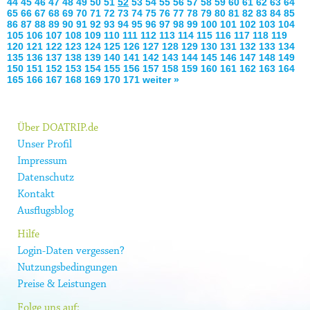
44
45
46
47
48
49
50
51
52
53
54
55
56
57
58
59
60
61
62
63
64
65
66
67
68
69
70
71
72
73
74
75
76
77
78
79
80
81
82
83
84
85
86
87
88
89
90
91
92
93
94
95
96
97
98
99
100
101
102
103
104
105
106
107
108
109
110
111
112
113
114
115
116
117
118
119
120
121
122
123
124
125
126
127
128
129
130
131
132
133
134
135
136
137
138
139
140
141
142
143
144
145
146
147
148
149
150
151
152
153
154
155
156
157
158
159
160
161
162
163
164
165
166
167
168
169
170
171
weiter »
Über DOATRIP.de
Unser Profil
Impressum
Datenschutz
Kontakt
Ausflugsblog
Hilfe
Login-Daten vergessen?
Nutzungsbedingungen
Preise & Leistungen
Folge uns auf: