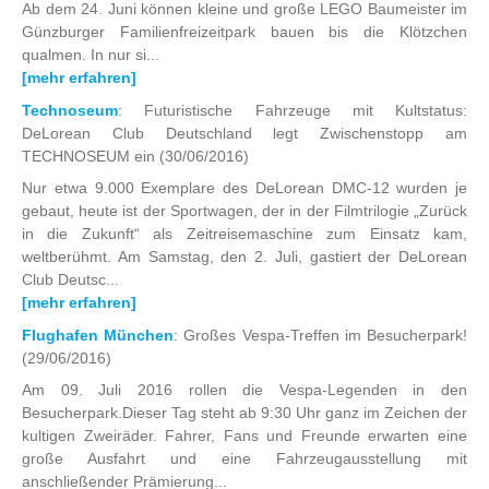
Ab dem 24. Juni können kleine und große LEGO Baumeister im
Günzburger Familienfreizeitpark bauen bis die Klötzchen
qualmen. In nur si...
[mehr erfahren]
Technoseum
: Futuristische Fahrzeuge mit Kultstatus:
DeLorean Club Deutschland legt Zwischenstopp am
TECHNOSEUM ein
(30/06/2016)
Nur etwa 9.000 Exemplare des DeLorean DMC-12 wurden je
gebaut, heute ist der Sportwagen, der in der Filmtrilogie „Zurück
in die Zukunft“ als Zeitreisemaschine zum Einsatz kam,
weltberühmt. Am Samstag, den 2. Juli, gastiert der DeLorean
Club Deutsc...
[mehr erfahren]
Flughafen München
: Großes Vespa-Treffen im Besucherpark!
(29/06/2016)
Am 09. Juli 2016 rollen die Vespa-Legenden in den
Besucherpark.Dieser Tag steht ab 9:30 Uhr ganz im Zeichen der
kultigen Zweiräder. Fahrer, Fans und Freunde erwarten eine
große Ausfahrt und eine Fahrzeugausstellung mit
anschließender Prämierung...