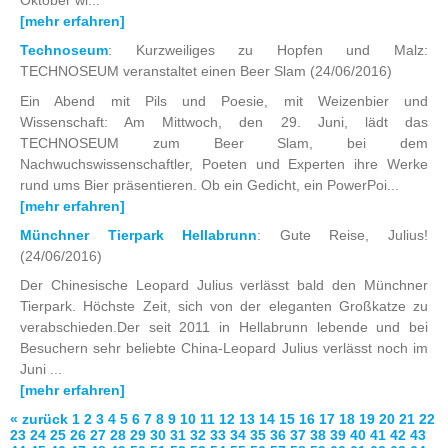
[mehr erfahren]
Technoseum
: Kurzweiliges zu Hopfen und Malz:
TECHNOSEUM veranstaltet einen Beer Slam
(24/06/2016)
Ein Abend mit Pils und Poesie, mit Weizenbier und
Wissenschaft: Am Mittwoch, den 29. Juni, lädt das
TECHNOSEUM zum Beer Slam, bei dem
Nachwuchswissenschaftler, Poeten und Experten ihre Werke
rund ums Bier präsentieren. Ob ein Gedicht, ein PowerPoi...
[mehr erfahren]
Münchner Tierpark Hellabrunn
: Gute Reise, Julius!
(24/06/2016)
Der Chinesische Leopard Julius verlässt bald den Münchner
Tierpark. Höchste Zeit, sich von der eleganten Großkatze zu
verabschieden.Der seit 2011 in Hellabrunn lebende und bei
Besuchern sehr beliebte China-Leopard Julius verlässt noch im
Juni ...
[mehr erfahren]
« zurück
1
2
3
4
5
6
7
8
9
10
11
12
13
14
15
16
17
18
19
20
21
22
23
24
25
26
27
28
29
30
31
32
33
34
35
36
37
38
39
40
41
42
43