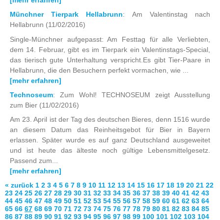
Münchner Tierpark Hellabrunn
: Am Valentinstag nach
Hellabrunn
(11/02/2016)
Single-Münchner aufgepasst: Am Festtag für alle Verliebten,
dem 14. Februar, gibt es im Tierpark ein Valentinstags-Special,
das tierisch gute Unterhaltung verspricht.Es gibt Tier-Paare in
Hellabrunn, die den Besuchern perfekt vormachen, wie ...
[mehr erfahren]
Technoseum
: Zum Wohl! TECHNOSEUM zeigt Ausstellung
zum Bier
(11/02/2016)
Am 23. April ist der Tag des deutschen Bieres, denn 1516 wurde
an diesem Datum das Reinheitsgebot für Bier in Bayern
erlassen. Später wurde es auf ganz Deutschland ausgeweitet
und ist heute das älteste noch gültige Lebensmittelgesetz.
Passend zum...
[mehr erfahren]
« zurück
1
2
3
4
5
6
7
8
9
10
11
12
13
14
15
16
17
18
19
20
21
22
23
24
25
26
27
28
29
30
31
32
33
34
35
36
37
38
39
40
41
42
43
44
45
46
47
48
49
50
51
52
53
54
55
56
57
58
59
60
61
62
63
64
65
66
67
68
69
70
71
72
73
74
75
76
77
78
79
80
81
82
83
84
85
86
87
88
89
90
91
92
93
94
95
96
97
98
99
100
101
102
103
104