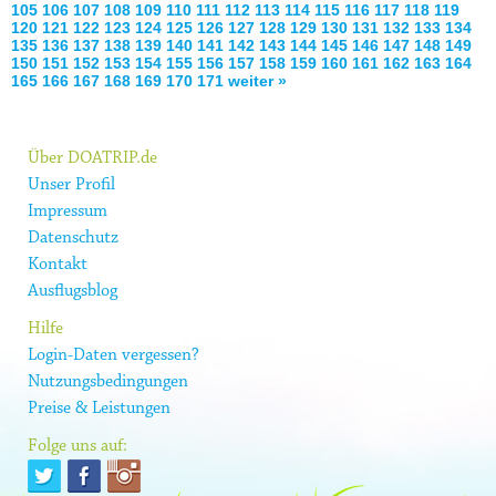
105
106
107
108
109
110
111
112
113
114
115
116
117
118
119
120
121
122
123
124
125
126
127
128
129
130
131
132
133
134
135
136
137
138
139
140
141
142
143
144
145
146
147
148
149
150
151
152
153
154
155
156
157
158
159
160
161
162
163
164
165
166
167
168
169
170
171
weiter »
Über DOATRIP.de
Unser Profil
Impressum
Datenschutz
Kontakt
Ausflugsblog
Hilfe
Login-Daten vergessen?
Nutzungsbedingungen
Preise & Leistungen
Folge uns auf: