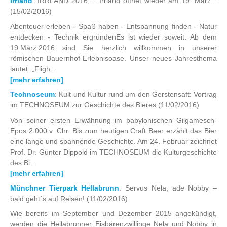
Irrland
: IRRLAND 2016 ... Irrland öffnet wieder am 19. März...
(15/02/2016)
Abenteuer erleben - Spaß haben - Entspannung finden - Natur
entdecken - Technik ergründenEs ist wieder soweit: Ab dem
19.März.2016 sind Sie herzlich willkommen in unserer
römischen Bauernhof-Erlebnisoase. Unser neues Jahresthema
lautet: „Fligh...
[mehr erfahren]
Technoseum
: Kult und Kultur rund um den Gerstensaft: Vortrag
im TECHNOSEUM zur Geschichte des Bieres
(11/02/2016)
Von seiner ersten Erwähnung im babylonischen Gilgamesch-
Epos 2.000 v. Chr. Bis zum heutigen Craft Beer erzählt das Bier
eine lange und spannende Geschichte. Am 24. Februar zeichnet
Prof. Dr. Günter Dippold im TECHNOSEUM die Kulturgeschichte
des Bi...
[mehr erfahren]
Münchner Tierpark Hellabrunn
: Servus Nela, ade Nobby –
bald geht´s auf Reisen!
(11/02/2016)
Wie bereits im September und Dezember 2015 angekündigt,
werden die Hellabrunner Eisbärenzwillinge Nela und Nobby in