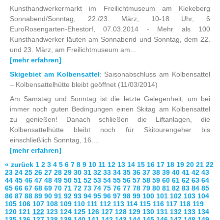
Kunsthandwerkermarkt im Freilichtmuseum am Kiekeberg
Sonnabend/Sonntag, 22./23. März, 10-18 Uhr, 6
EuroRosengarten-Ehestorf, 07.03.2014 - Mehr als 100
Kunsthandwerker läuten am Sonnabend und Sonntag, dem 22.
und 23. März, am Freilichtmuseum am...
[mehr erfahren]
Skigebiet am Kolbensattel
: Saisonabschluss am Kolbensattel
– Kolbensattelhütte bleibt geöffnet
(11/03/2014)
Am Samstag und Sonntag ist die letzte Gelegenheit, um bei
immer noch guten Bedingungen einen Skitag am Kolbensattel
zu genießen! Danach schließen die Liftanlagen, die
Kolbensattelhütte bleibt noch für Skitourengeher bis
einschließlich Sonntag, 16....
[mehr erfahren]
« zurück
1
2
3
4
5
6
7
8
9
10
11
12
13
14
15
16
17
18
19
20
21
22
23
24
25
26
27
28
29
30
31
32
33
34
35
36
37
38
39
40
41
42
43
44
45
46
47
48
49
50
51
52
53
54
55
56
57
58
59
60
61
62
63
64
65
66
67
68
69
70
71
72
73
74
75
76
77
78
79
80
81
82
83
84
85
86
87
88
89
90
91
92
93
94
95
96
97
98
99
100
101
102
103
104
105
106
107
108
109
110
111
112
113
114
115
116
117
118
119
120
121
122
123
124
125
126
127
128
129
130
131
132
133
134
135
136
137
138
139
140
141
142
143
144
145
146
147
148
149