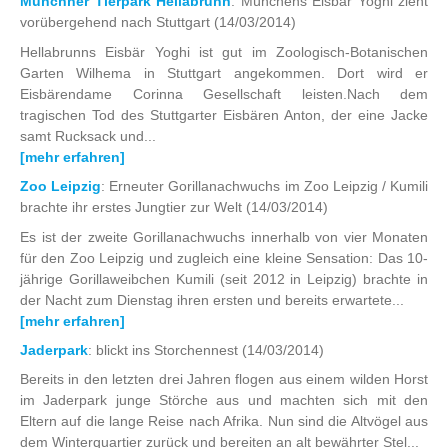
Münchner Tierpark Hellabrunn
: Münchens Eisbär Yoghi zieht
vorübergehend nach Stuttgart
(14/03/2014)
Hellabrunns Eisbär Yoghi ist gut im Zoologisch-Botanischen
Garten Wilhema in Stuttgart angekommen. Dort wird er
Eisbärendame Corinna Gesellschaft leisten.Nach dem
tragischen Tod des Stuttgarter Eisbären Anton, der eine Jacke
samt Rucksack und...
[mehr erfahren]
Zoo Leipzig
: Erneuter Gorillanachwuchs im Zoo Leipzig / Kumili
brachte ihr erstes Jungtier zur Welt
(14/03/2014)
Es ist der zweite Gorillanachwuchs innerhalb von vier Monaten
für den Zoo Leipzig und zugleich eine kleine Sensation: Das 10-
jährige Gorillaweibchen Kumili (seit 2012 in Leipzig) brachte in
der Nacht zum Dienstag ihren ersten und bereits erwartete...
[mehr erfahren]
Jaderpark
: blickt ins Storchennest
(14/03/2014)
Bereits in den letzten drei Jahren flogen aus einem wilden Horst
im Jaderpark junge Störche aus und machten sich mit den
Eltern auf die lange Reise nach Afrika. Nun sind die Altvögel aus
dem Winterquartier zurück und bereiten an alt bewährter Stel...