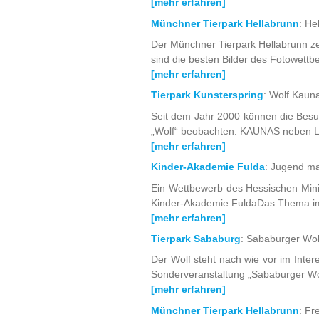
[mehr erfahren]
Münchner Tierpark Hellabrunn
: He
Der Münchner Tierpark Hellabrunn zei
sind die besten Bilder des Fotowettbew
[mehr erfahren]
Tierpark Kunsterspring
: Wolf Kauna
Seit dem Jahr 2000 können die Besuc
„Wolf“ beobachten. KAUNAS neben LI
[mehr erfahren]
Kinder-Akademie Fulda
: Jugend m
Ein Wettbewerb des Hessischen Minis
Kinder-Akademie FuldaDas Thema im 
[mehr erfahren]
Tierpark Sababurg
: Sababurger Wo
Der Wolf steht nach wie vor im Inter
Sonderveranstaltung „Sababurger Wol
[mehr erfahren]
Münchner Tierpark Hellabrunn
: Fr