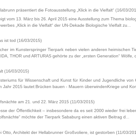
llabrunn präsentiert die Fotoausstellung „Klick in die Vielfalt“
(16/03/20
gt vom 13. März bis 26. April 2015 eine Ausstellung zum Thema biolog
erbes „Klick in die Vielfalt“ der UN-Dekade Biologische Vielfalt zu...
s ist tod
(16/03/2015)
her im Kunsterspringer Tierpark neben vielen anderen heimischen Tier
DA, THOR und ARTURAS gehörte zu der „ersten Generation“ Wölfe, die
alt
(16/03/2015)
teriums für Wissenschaft und Kunst für Kinder und Jugendliche von 
Jahr 2015 lautet:Brücken bauen - Mauern überwindenKriege und Konf
lfsnächte am 21. und 22. März 2015
(11/03/2015)
esse der Öffentlichkeit – insbesondere da es seit 2000 wieder frei lebe
fsnächte“ möchte der Tierpark Sababurg einen aktiven Beitrag d...
ei Otto, Architekt der Hellabrunner Großvoliere, ist gestorben
(11/03/20