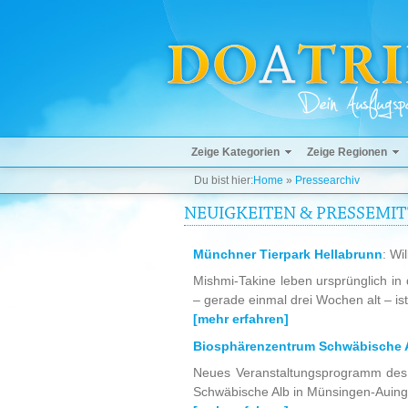
Zeige Kategorien
Zeige Regionen
Du bist hier:
Home
»
Pressearchiv
NEUIGKEITEN & PRESSEMI
Münchner Tierpark Hellabrunn
: Wi
Mishmi-Takine leben ursprünglich in
– gerade einmal drei Wochen alt – is
[mehr erfahren]
Biosphärenzentrum Schwäbische 
Neues Veranstaltungsprogramm des
Schwäbische Alb in Münsingen-Auinge