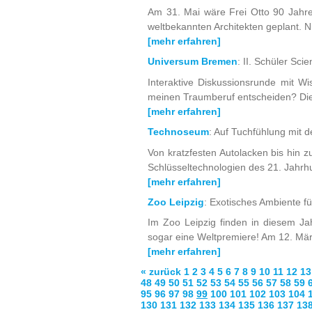
Am 31. Mai wäre Frei Otto 90 Jahre
weltbekannten Architekten geplant. N
[mehr erfahren]
Universum Bremen
: II. Schüler Sc
Interaktive Diskussionsrunde mit W
meinen Traumberuf entscheiden? Die
[mehr erfahren]
Technoseum
: Auf Tuchfühlung mit 
Von kratzfesten Autolacken bis hin 
Schlüsseltechnologien des 21. Jahrhu
[mehr erfahren]
Zoo Leipzig
: Exotisches Ambiente f
Im Zoo Leipzig finden in diesem Ja
sogar eine Weltpremiere! Am 12. Mär
[mehr erfahren]
« zurück
1
2
3
4
5
6
7
8
9
10
11
12
13
48
49
50
51
52
53
54
55
56
57
58
59
95
96
97
98
99
100
101
102
103
104
130
131
132
133
134
135
136
137
13