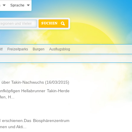
n
Sprache
SUCHEN
t!
Freizeitparks
Burgen
Ausflugsblog
unn über Takin-Nachwuchs
(16/03/2015)
ünfköpfigen Hellabrunner Takin-Herde
en, H...
 erschienen.Das Biosphärenzentrum
en und Akti...