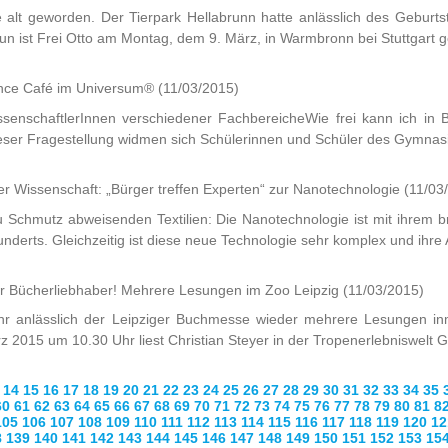
 alt geworden. Der Tierpark Hellabrunn hatte anlässlich des Geburt
un ist Frei Otto am Montag, dem 9. März, in Warmbronn bei Stuttgart ge
ience Café im Universum®
(11/03/2015)
issenschaftlerInnen verschiedener FachbereicheWie frei kann ich i
ser Fragestellung widmen sich Schülerinnen und Schüler des Gymnasi
der Wissenschaft: „Bürger treffen Experten“ zur Nanotechnologie
(11/03
zu Schmutz abweisenden Textilien: Die Nanotechnologie ist mit ihrem
nderts. Gleichzeitig ist diese neue Technologie sehr komplex und ihre 
ür Bücherliebhaber! Mehrere Lesungen im Zoo Leipzig
(11/03/2015)
hr anlässlich der Leipziger Buchmesse wieder mehrere Lesungen inm
z 2015 um 10.30 Uhr liest Christian Steyer in der Tropenerlebniswelt 
14
15
16
17
18
19
20
21
22
23
24
25
26
27
28
29
30
31
32
33
34
35
60
61
62
63
64
65
66
67
68
69
70
71
72
73
74
75
76
77
78
79
80
81
8
105
106
107
108
109
110
111
112
113
114
115
116
117
118
119
120
12
8
139
140
141
142
143
144
145
146
147
148
149
150
151
152
153
15