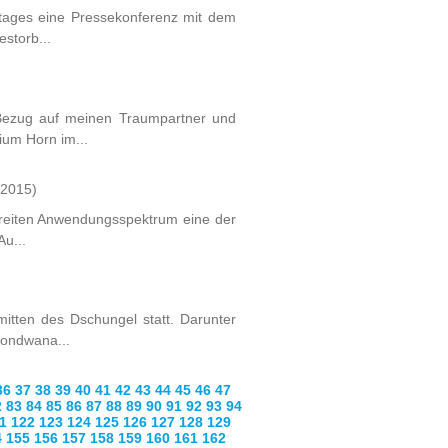
stages eine Pressekonferenz mit dem
storb...
n Bezug auf meinen Traumpartner und
um Horn im...
/2015)
 breiten Anwendungsspektrum eine der
Au...
itten des Dschungel statt. Darunter
Gondwana...
36
37
38
39
40
41
42
43
44
45
46
47
2
83
84
85
86
87
88
89
90
91
92
93
94
1
122
123
124
125
126
127
128
129
4
155
156
157
158
159
160
161
162