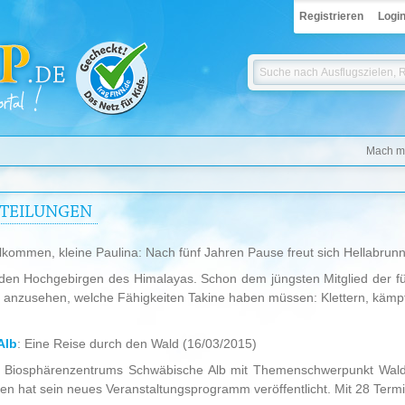
Registrieren
Logi
Mach mi
TTEILUNGEN
llkommen, kleine Paulina: Nach fünf Jahren Pause freut sich Hellabr
 den Hochgebirgen des Himalayas. Schon dem jüngsten Mitglied der f
t anzusehen, welche Fähigkeiten Takine haben müssen: Klettern, kämpf
Alb
: Eine Reise durch den Wald
(16/03/2015)
 Biosphärenzentrums Schwäbische Alb mit Themenschwerpunkt Wald
n hat sein neues Veranstaltungsprogramm veröffentlicht. Mit 28 Termin