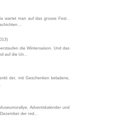
da wartet man auf das grosse Fest .
chichten....
013)
erstaufen die Wintersaison. Und das
 auf die Un...
denkt der, mit Geschenken beladene,
.
 Museumsrallye, Adventskalender und
Dezember der red...