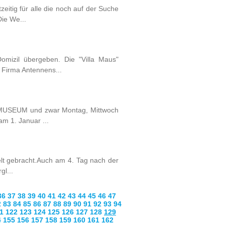
itig für alle die noch auf der Suche
ie We...
mizil übergeben. Die "Villa Maus"
 Firma Antennens...
RESMUSEUM und zwar Montag, Mittwoch
m 1. Januar ...
lt gebracht.Auch am 4. Tag nach der
gl...
36
37
38
39
40
41
42
43
44
45
46
47
2
83
84
85
86
87
88
89
90
91
92
93
94
1
122
123
124
125
126
127
128
129
4
155
156
157
158
159
160
161
162