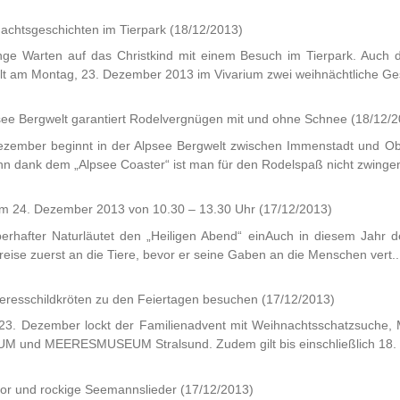
nachtsgeschichten im Tierpark
(18/12/2013)
nge Warten auf das Christkind mit einem Besuch im Tierpark. Auch 
hlt am Montag, 23. Dezember 2013 im Vivarium zwei weihnächtliche Ges
psee Bergwelt garantiert Rodelvergnügen mit und ohne Schnee
(18/12/2
zember beginnt in der Alpsee Bergwelt zwischen Immenstadt und Ob
 dank dem „Alpsee Coaster“ ist man für den Rodelspaß nicht zwingend
 am 24. Dezember 2013 von 10.30 – 13.30 Uhr
(17/12/2013)
uberhafter Naturläutet den „Heiligen Abend“ einAuch in diesem Jahr 
eise zuerst an die Tiere, bevor er seine Gaben an die Menschen vert..
eresschildkröten zu den Feiertagen besuchen
(17/12/2013)
 23. Dezember lockt der Familienadvent mit Weihnachtsschatzsuche,
 und MEERESMUSEUM Stralsund. Zudem gilt bis einschließlich 18. 
mor und rockige Seemannslieder
(17/12/2013)