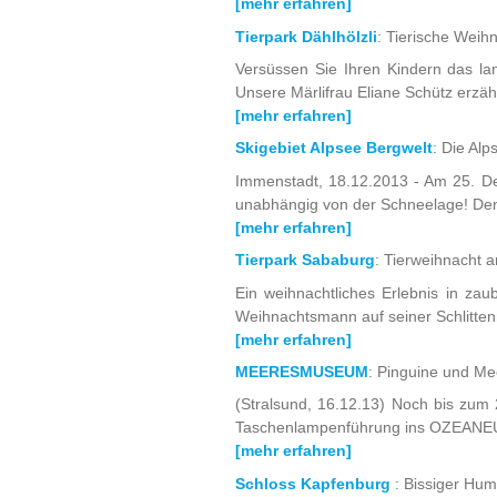
[mehr erfahren]
Tierpark Dählhölzli
: Tierische Weih
Versüssen Sie Ihren Kindern das la
Unsere Märlifrau Eliane Schütz erzä
[mehr erfahren]
Skigebiet Alpsee Bergwelt
: Die Al
Immenstadt, 18.12.2013 - Am 25. De
unabhängig von der Schneelage! Denn
[mehr erfahren]
Tierpark Sababurg
: Tierweihnacht
Ein weihnachtliches Erlebnis in za
Weihnachtsmann auf seiner Schlittenr
[mehr erfahren]
MEERESMUSEUM
: Pinguine und Me
(Stralsund, 16.12.13) Noch bis zum
Taschenlampenführung ins OZEANEUM
[mehr erfahren]
Schloss Kapfenburg
: Bissiger Hu