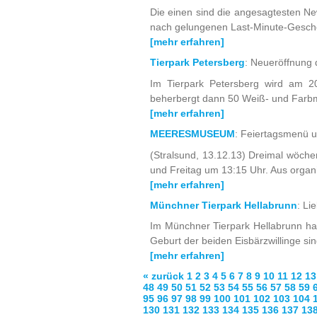
Die einen sind die angesagtesten Ne
nach gelungenen Last-Minute-Gesche
[mehr erfahren]
Tierpark Petersberg
: Neueröffnung
Im Tierpark Petersberg wird am 2
beherbergt dann 50 Weiß- und Farbmä
[mehr erfahren]
MEERESMUSEUM
: Feiertagsmenü u
(Stralsund, 13.12.13) Dreimal wöch
und Freitag um 13:15 Uhr. Aus orga
[mehr erfahren]
Münchner Tierpark Hellabrunn
: Li
Im Münchner Tierpark Hellabrunn ha
Geburt der beiden Eisbärzwillinge si
[mehr erfahren]
« zurück
1
2
3
4
5
6
7
8
9
10
11
12
13
48
49
50
51
52
53
54
55
56
57
58
59
95
96
97
98
99
100
101
102
103
104
130
131
132
133
134
135
136
137
13