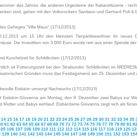
wcomer des Jahres, die anderen Urgesteine der Kabarettszene - rechtze
nken sind, gehen mit den Volksrockern Santiano und Gerhard Polt & D
 des Geheges "Villa Maus“
(17/12/2013)
0.12.2013 um 15 Uhr den kleinsten Tierparkbewohner ihr neues Do
use. Die Investition von 3.000 Euro wurde rein aus einer Spende der
nd Kuschelzeit für Schildkröten
(17/12/2013)
entlich ist Fütterungszeit bei den Stralsunder Schildkröten im MEE
nisatorischen Gründen muss das Festtagsmenü am 25. Dezember und a
ebevolle Eisbärin umsorgt Nachwuchs
(17/12/2013)
t Eisbärin Giovanna am Montag, den 9. Dezember zwei Babys zur We
nd Mutter und Babys wohlauf. Eisbärdame Giovanna zeigt sich als fürsor
14
15
16
17
18
19
20
21
22
23
24
25
26
27
28
29
30
31
32
33
34
35
60
61
62
63
64
65
66
67
68
69
70
71
72
73
74
75
76
77
78
79
80
81
8
105
106
107
108
109
110
111
112
113
114
115
116
117
118
119
120
12
8
139
140
141
142
143
144
145
146
147
148
149
150
151
152
153
15