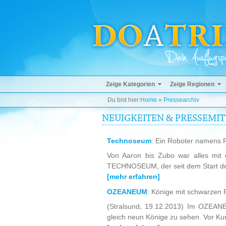
Zeige Kategorien
Zeige Regionen
Du bist hier:
Home
»
Pressearchiv
NEUIGKEITEN & PRESSEMI
Technoseum
: Ein Roboter namens
Von Aaron bis Zubo war alles mit 
TECHNOSEUM, der seit dem Start der
[mehr erfahren]
OZEANEUM
: Könige mit schwarzen
(Stralsund, 19.12.2013) Im OZEANE
gleich neun Könige zu sehen. Vor Kurz