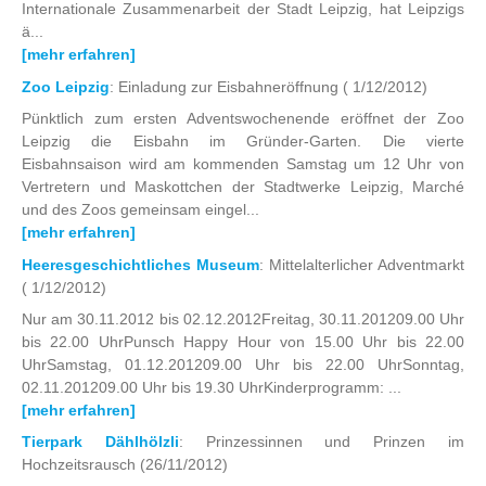
Internationale Zusammenarbeit der Stadt Leipzig, hat Leipzigs
ä...
[mehr erfahren]
Zoo Leipzig
: Einladung zur Eisbahneröffnung
( 1/12/2012)
Pünktlich zum ersten Adventswochenende eröffnet der Zoo
Leipzig die Eisbahn im Gründer-Garten. Die vierte
Eisbahnsaison wird am kommenden Samstag um 12 Uhr von
Vertretern und Maskottchen der Stadtwerke Leipzig, Marché
und des Zoos gemeinsam eingel...
[mehr erfahren]
Heeresgeschichtliches Museum
: Mittelalterlicher Adventmarkt
( 1/12/2012)
Nur am 30.11.2012 bis 02.12.2012Freitag, 30.11.201209.00 Uhr
bis 22.00 UhrPunsch Happy Hour von 15.00 Uhr bis 22.00
UhrSamstag, 01.12.201209.00 Uhr bis 22.00 UhrSonntag,
02.11.201209.00 Uhr bis 19.30 UhrKinderprogramm: ...
[mehr erfahren]
Tierpark Dählhölzli
: Prinzessinnen und Prinzen im
Hochzeitsrausch
(26/11/2012)