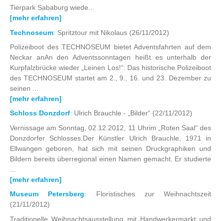
Tierpark Sababurg wiede...
[mehr erfahren]
Technoseum
: Spritztour mit Nikolaus
(26/11/2012)
Polizeiboot des TECHNOSEUM bietet Adventsfahrten auf dem
Neckar anAn den Adventssonntagen heißt es unterhalb der
Kurpfalzbrücke wieder „Leinen Los!“: Das historische Polizeiboot
des TECHNOSEUM startet am 2., 9., 16. und 23. Dezember zu
seinen ...
[mehr erfahren]
Schloss Donzdorf
: Ulrich Brauchle - „Bilder“
(22/11/2012)
Vernissage am Sonntag, 02.12.2012, 11 Uhrim „Roten Saal“ des
Donzdorfer Schlosses.Der Künstler Ulrich Brauchle, 1971 in
Ellwangen geboren, hat sich mit seinen Druckgraphiken und
Bildern bereits überregional einen Namen gemacht. Er studierte
...
[mehr erfahren]
Museum Petersberg
: Floristisches zur Weihnachtszeit
(21/11/2012)
Traditionelle Weihnachtsausstellung mit Handwerkermarkt und