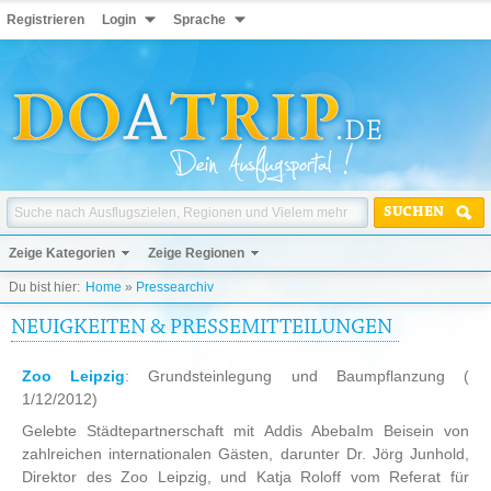
Registrieren
Login
Sprache
SUCHEN
Zeige Kategorien
Zeige Regionen
Du bist hier:
Home
»
Pressearchiv
NEUIGKEITEN & PRESSEMITTEILUNGEN
Zoo Leipzig
: Grundsteinlegung und Baumpflanzung
(
1/12/2012)
Gelebte Städtepartnerschaft mit Addis AbebaIm Beisein von
zahlreichen internationalen Gästen, darunter Dr. Jörg Junhold,
Direktor des Zoo Leipzig, und Katja Roloff vom Referat für