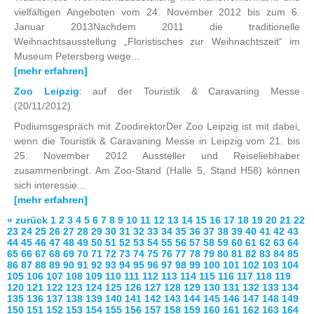
vielfältigen Angeboten vom 24. November 2012 bis zum 6.
Januar 2013Nachdem 2011 die traditionelle
Weihnachtsausstellung „Floristisches zur Weihnachtszeit“ im
Museum Petersberg wege...
[mehr erfahren]
Zoo Leipzig
: auf der Touristik & Caravaning Messe
(20/11/2012)
Podiumsgespräch mit ZoodirektorDer Zoo Leipzig ist mit dabei,
wenn die Touristik & Caravaning Messe in Leipzig vom 21. bis
25. November 2012 Aussteller und Reiseliebhaber
zusammenbringt. Am Zoo-Stand (Halle 5, Stand H58) können
sich interessie...
[mehr erfahren]
« zurück
1
2
3
4
5
6
7
8
9
10
11
12
13
14
15
16
17
18
19
20
21
22
23
24
25
26
27
28
29
30
31
32
33
34
35
36
37
38
39
40
41
42
43
44
45
46
47
48
49
50
51
52
53
54
55
56
57
58
59
60
61
62
63
64
65
66
67
68
69
70
71
72
73
74
75
76
77
78
79
80
81
82
83
84
85
86
87
88
89
90
91
92
93
94
95
96
97
98
99
100
101
102
103
104
105
106
107
108
109
110
111
112
113
114
115
116
117
118
119
120
121
122
123
124
125
126
127
128
129
130
131
132
133
134
135
136
137
138
139
140
141
142
143
144
145
146
147
148
149
150
151
152
153
154
155
156
157
158
159
160
161
162
163
164