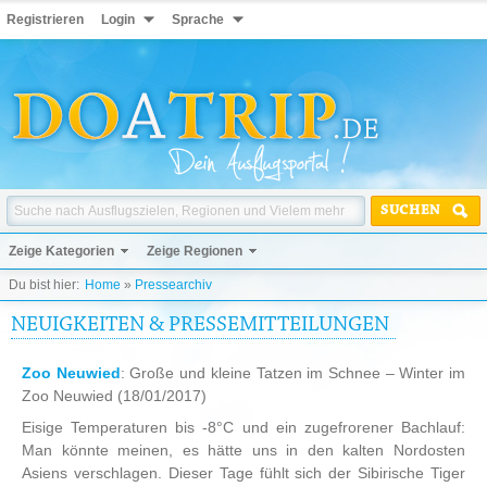
Registrieren
Login
Sprache
SUCHEN
Zeige Kategorien
Zeige Regionen
Du bist hier:
Home
»
Pressearchiv
NEUIGKEITEN & PRESSEMITTEILUNGEN
Zoo Neuwied
: Große und kleine Tatzen im Schnee – Winter im
Zoo Neuwied
(18/01/2017)
Eisige Temperaturen bis -8°C und ein zugefrorener Bachlauf:
Man könnte meinen, es hätte uns in den kalten Nordosten
Asiens verschlagen. Dieser Tage fühlt sich der Sibirische Tiger