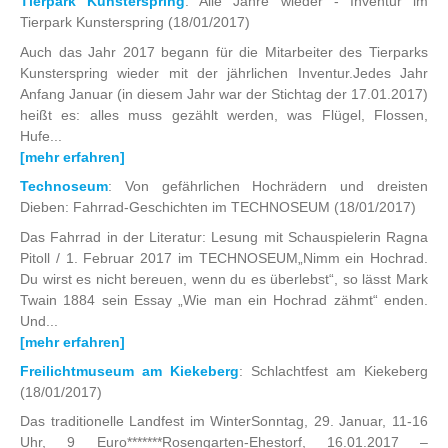
Tierpark Kunsterspring
: Alle Jahre wieder - Inventur im
Tierpark Kunsterspring
(18/01/2017)
Auch das Jahr 2017 begann für die Mitarbeiter des Tierparks
Kunsterspring wieder mit der jährlichen Inventur.Jedes Jahr
Anfang Januar (in diesem Jahr war der Stichtag der 17.01.2017)
heißt es: alles muss gezählt werden, was Flügel, Flossen,
Hufe...
[mehr erfahren]
Technoseum
: Von gefährlichen Hochrädern und dreisten
Dieben: Fahrrad-Geschichten im TECHNOSEUM
(18/01/2017)
Das Fahrrad in der Literatur: Lesung mit Schauspielerin Ragna
Pitoll / 1. Februar 2017 im TECHNOSEUM„Nimm ein Hochrad.
Du wirst es nicht bereuen, wenn du es überlebst“, so lässt Mark
Twain 1884 sein Essay „Wie man ein Hochrad zähmt“ enden.
Und...
[mehr erfahren]
Freilichtmuseum am Kiekeberg
: Schlachtfest am Kiekeberg
(18/01/2017)
Das traditionelle Landfest im WinterSonntag, 29. Januar, 11-16
Uhr, 9 Euro*******Rosengarten-Ehestorf, 16.01.2017 –