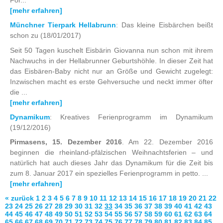
[mehr erfahren]
Münchner Tierpark Hellabrunn
: Das kleine Eisbärchen beißt
schon zu
(18/01/2017)
Seit 50 Tagen kuschelt Eisbärin Giovanna nun schon mit ihrem
Nachwuchs in der Hellabrunner Geburtshöhle. In dieser Zeit hat
das Eisbären-Baby nicht nur an Größe und Gewicht zugelegt:
Inzwischen macht es erste Gehversuche und neckt immer öfter
die ...
[mehr erfahren]
Dynamikum
: Kreatives Ferienprogramm im Dynamikum
(19/12/2016)
Pirmasens, 15. Dezember 2016
. Am 22. Dezember 2016
beginnen die rheinland-pfälzischen Weihnachtsferien – und
natürlich hat auch dieses Jahr das Dynamikum für die Zeit bis
zum 8. Januar 2017 ein spezielles Ferienprogramm in petto. ...
[mehr erfahren]
« zurück
1
2
3
4
5
6
7
8
9
10
11
12
13
14
15
16
17
18
19
20
21
22
23
24
25
26
27
28
29
30
31
32
33
34
35
36
37
38
39
40
41
42
43
44
45
46
47
48
49
50
51
52
53
54
55
56
57
58
59
60
61
62
63
64
65
66
67
68
69
70
71
72
73
74
75
76
77
78
79
80
81
82
83
84
85