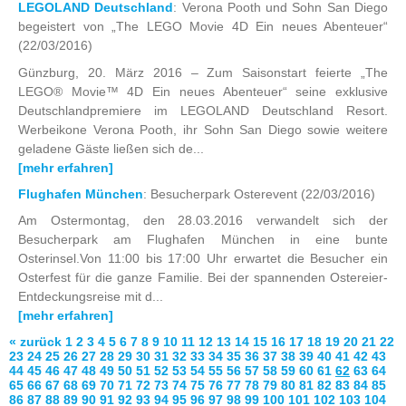
LEGOLAND Deutschland
: Verona Pooth und Sohn San Diego
begeistert von „The LEGO Movie 4D Ein neues Abenteuer“
(22/03/2016)
Günzburg, 20. März 2016 – Zum Saisonstart feierte „The
LEGO® Movie™ 4D Ein neues Abenteuer“ seine exklusive
Deutschlandpremiere im LEGOLAND Deutschland Resort.
Werbeikone Verona Pooth, ihr Sohn San Diego sowie weitere
geladene Gäste ließen sich de...
[mehr erfahren]
Flughafen München
: Besucherpark Osterevent
(22/03/2016)
Am Ostermontag, den 28.03.2016 verwandelt sich der
Besucherpark am Flughafen München in eine bunte
Osterinsel.Von 11:00 bis 17:00 Uhr erwartet die Besucher ein
Osterfest für die ganze Familie. Bei der spannenden Ostereier-
Entdeckungsreise mit d...
[mehr erfahren]
« zurück
1
2
3
4
5
6
7
8
9
10
11
12
13
14
15
16
17
18
19
20
21
22
23
24
25
26
27
28
29
30
31
32
33
34
35
36
37
38
39
40
41
42
43
44
45
46
47
48
49
50
51
52
53
54
55
56
57
58
59
60
61
62
63
64
65
66
67
68
69
70
71
72
73
74
75
76
77
78
79
80
81
82
83
84
85
86
87
88
89
90
91
92
93
94
95
96
97
98
99
100
101
102
103
104