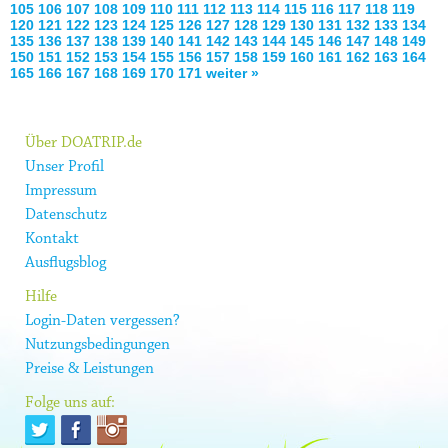
105
106
107
108
109
110
111
112
113
114
115
116
117
118
119
120
121
122
123
124
125
126
127
128
129
130
131
132
133
134
135
136
137
138
139
140
141
142
143
144
145
146
147
148
149
150
151
152
153
154
155
156
157
158
159
160
161
162
163
164
165
166
167
168
169
170
171
weiter »
Über DOATRIP.de
Unser Profil
Impressum
Datenschutz
Kontakt
Ausflugsblog
Hilfe
Login-Daten vergessen?
Nutzungsbedingungen
Preise & Leistungen
Folge uns auf: