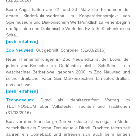
(31/03/2016)
Keine Angst hatten am 22. und 23. März die Teilnehmer der
ersten KinderKulturwerkstatt im Kooperationsprojekt von
Spielmuseum und Diakonischem WerkPünktlich zu Ferienbeginn
ermöglichten das Diakonische Werk des Ev.-luth. Kirchenkreises
Solta...
[mehr erfahren]
Zoo Neuwied
: Gut gebrüllt, Schröder!
(31/03/2016)
Neue Themenführungen im Zoo NeuwiedEr ist der Löwe, der
jedem Zoo-Besucher im Gedächtnis bleibt: Schröder – ein
waschechter Berberlöwe, geboren 2006 im Zoo Neuwied und
seither dreifacher Vater. Sein Markenzeichen: Ein tiefes Brüllen,
das auch we...
[mehr erfahren]
Technoseum
: Dirndl als Identitätsstifter: Vortrag im
TECHNOSEUM über Volksfeste, Trachten und Traditionen
(31/03/2016)
Kurz vor dem Start der großen Volksfeste ist es sogar in Mode-
zeitschriften ein Thema: Das aktuelle Dirndl. Trachten feiern seit
Jahren ein Comeback und erfreuen sich auch beim jungen