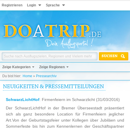
Registrieren
Login
Sprache
SUCHEN
Zeige Kategorien
Zeige Regionen
Du bist hier:
Home
»
Pressearchiv
NEUIGKEITEN & PRESSEMITTEILUNGEN
SchwarzLichtHof
: Firmenfeiern im Schwarzlicht
(31/03/2016)
Der SchwarzLichtHof in der Bremer Überseestadt präsentiert
sich als ganz besondere Location für Firmenfeiern jeglicher
Art.Von der Geburtstagsfeier unter Kollegen über Jubiläen und
Sommerfeste bis hin zum Kennenlernen der Geschäftspartner