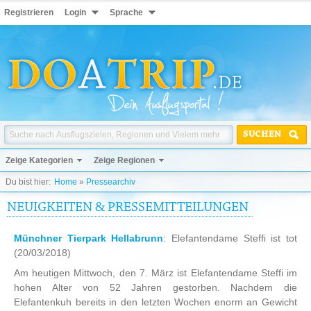
Registrieren
Login
Sprache
SUCHEN
Zeige Kategorien
Zeige Regionen
Du bist hier:
Home
»
Pressearchiv
NEUIGKEITEN & PRESSEMITTEILUNGEN
Münchner Tierpark Hellabrunn
: Elefantendame Steffi ist tot
(20/03/2018)
Am heutigen Mittwoch, den 7. März ist Elefantendame Steffi im
hohen Alter von 52 Jahren gestorben. Nachdem die
Elefantenkuh bereits in den letzten Wochen enorm an Gewicht