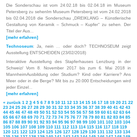
Die Sonderschau ist vom 24.02.18 bis 02.04.18 im Museum
Petersberg zu sehenIm Museum Petersberg ist vom 24.02.2018
bis 02.04.2018 die Sonderschau „DREIKLANG – Künstlerische
Gestaltung von Keramik – Schmuck – Kupfer“ zu sehen. Der
Titel der Aus...
[mehr erfahren]
Technoseum
: Ja, nein … oder doch? TECHNOSEUM zeigt
Ausstellung ENTSCHEIDEN
(23/02/2018)
Interaktive Ausstellung des Stapferhauses Lenzburg in der
Schweiz/ Vom 8. November 2017 bis zum 6. Mai 2018 in
MannheimAusbildung oder Studium? Kind oder Karriere? Ans
Meer oder in die Berge? Mit bis zu 20.000 Entscheidungen wird
jeder Einzel...
[mehr erfahren]
« zurück
1
2
3
4
5
6
7
8
9
10
11
12
13
14
15
16
17
18
19
20
21
22
23
24
25
26
27
28
29
30
31
32
33
34
35
36
37
38
39
40
41
42
43
44
45
46
47
48
49
50
51
52
53
54
55
56
57
58
59
60
61
62
63
64
65
66
67
68
69
70
71
72
73
74
75
76
77
78
79
80
81
82
83
84
85
86
87
88
89
90
91
92
93
94
95
96
97
98
99
100
101
102
103
104
105
106
107
108
109
110
111
112
113
114
115
116
117
118
119
120
121
122
123
124
125
126
127
128
129
130
131
132
133
134
135
136
137
138
139
140
141
142
143
144
145
146
147
148
149