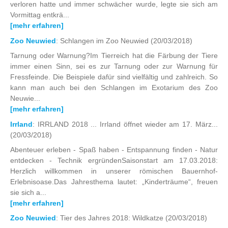
verloren hatte und immer schwächer wurde, legte sie sich am
Vormittag entkrä...
[mehr erfahren]
Zoo Neuwied
: Schlangen im Zoo Neuwied
(20/03/2018)
Tarnung oder Warnung?Im Tierreich hat die Färbung der Tiere
immer einen Sinn, sei es zur Tarnung oder zur Warnung für
Fressfeinde. Die Beispiele dafür sind vielfältig und zahlreich. So
kann man auch bei den Schlangen im Exotarium des Zoo
Neuwie...
[mehr erfahren]
Irrland
: IRRLAND 2018 ... Irrland öffnet wieder am 17. März...
(20/03/2018)
Abenteuer erleben - Spaß haben - Entspannung finden - Natur
entdecken - Technik ergründenSaisonstart am 17.03.2018:
Herzlich willkommen in unserer römischen Bauernhof-
Erlebnisoase.Das Jahresthema lautet: „Kinderträume“, freuen
sie sich a...
[mehr erfahren]
Zoo Neuwied
: Tier des Jahres 2018: Wildkatze
(20/03/2018)