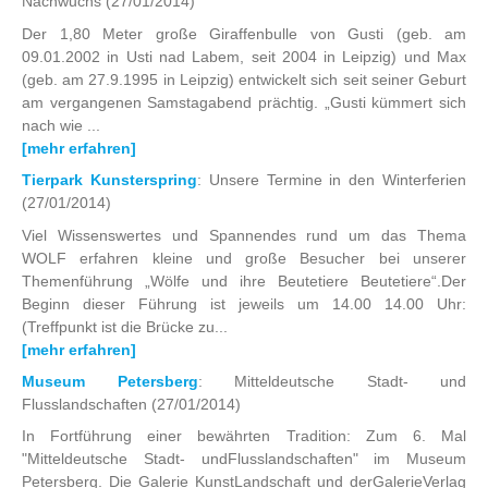
Nachwuchs
(27/01/2014)
Der 1,80 Meter große Giraffenbulle von Gusti (geb. am
09.01.2002 in Usti nad Labem, seit 2004 in Leipzig) und Max
(geb. am 27.9.1995 in Leipzig) entwickelt sich seit seiner Geburt
am vergangenen Samstagabend prächtig. „Gusti kümmert sich
nach wie ...
[mehr erfahren]
Tierpark Kunsterspring
: Unsere Termine in den Winterferien
(27/01/2014)
Viel Wissenswertes und Spannendes rund um das Thema
WOLF erfahren kleine und große Besucher bei unserer
Themenführung „Wölfe und ihre Beutetiere Beutetiere“.Der
Beginn dieser Führung ist jeweils um 14.00 14.00 Uhr:
(Treffpunkt ist die Brücke zu...
[mehr erfahren]
Museum Petersberg
: Mitteldeutsche Stadt- und
Flusslandschaften
(27/01/2014)
In Fortführung einer bewährten Tradition: Zum 6. Mal
"Mitteldeutsche Stadt- undFlusslandschaften" im Museum
Petersberg. Die Galerie KunstLandschaft und derGalerieVerlag