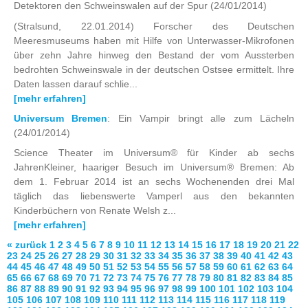
Detektoren den Schweinswalen auf der Spur
(24/01/2014)
(Stralsund, 22.01.2014) Forscher des Deutschen
Meeresmuseums haben mit Hilfe von Unterwasser-Mikrofonen
über zehn Jahre hinweg den Bestand der vom Aussterben
bedrohten Schweinswale in der deutschen Ostsee ermittelt. Ihre
Daten lassen darauf schlie...
[mehr erfahren]
Universum Bremen
: Ein Vampir bringt alle zum Lächeln
(24/01/2014)
Science Theater im Universum® für Kinder ab sechs
JahrenKleiner, haariger Besuch im Universum® Bremen: Ab
dem 1. Februar 2014 ist an sechs Wochenenden drei Mal
täglich das liebenswerte Vamperl aus den bekannten
Kinderbüchern von Renate Welsh z...
[mehr erfahren]
« zurück
1
2
3
4
5
6
7
8
9
10
11
12
13
14
15
16
17
18
19
20
21
22
23
24
25
26
27
28
29
30
31
32
33
34
35
36
37
38
39
40
41
42
43
44
45
46
47
48
49
50
51
52
53
54
55
56
57
58
59
60
61
62
63
64
65
66
67
68
69
70
71
72
73
74
75
76
77
78
79
80
81
82
83
84
85
86
87
88
89
90
91
92
93
94
95
96
97
98
99
100
101
102
103
104
105
106
107
108
109
110
111
112
113
114
115
116
117
118
119