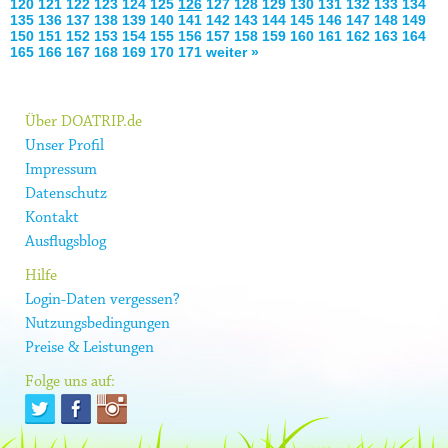
120
121
122
123
124
125
126
127
128
129
130
131
132
133
134
135
136
137
138
139
140
141
142
143
144
145
146
147
148
149
150
151
152
153
154
155
156
157
158
159
160
161
162
163
164
165
166
167
168
169
170
171
weiter »
Über DOATRIP.de
Unser Profil
Impressum
Datenschutz
Kontakt
Ausflugsblog
Hilfe
Login-Daten vergessen?
Nutzungsbedingungen
Preise & Leistungen
Folge uns auf: